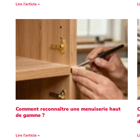
Lire l'article »
L
Comment reconnaître une menuiserie haut
C
de gamme ?
r
d
Lire l'article »
L