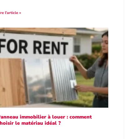
ire l'article »
anneau immobilier à louer : comment
hoisir le matériau idéal ?