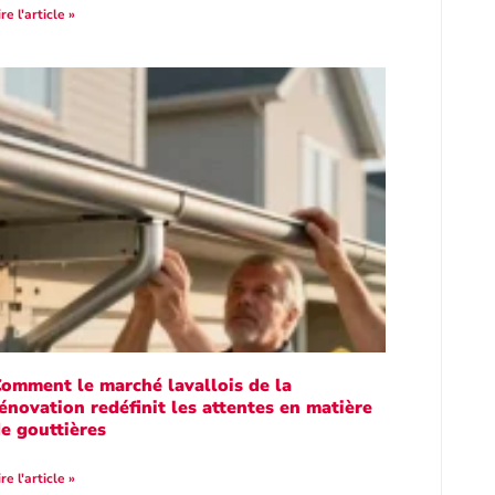
ire l'article »
omment le marché lavallois de la
énovation redéfinit les attentes en matière
e gouttières
ire l'article »