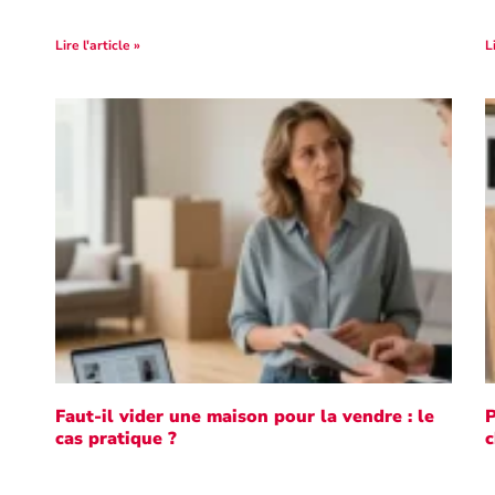
Lire l'article »
L
Faut-il vider une maison pour la vendre : le
P
cas pratique ?
c