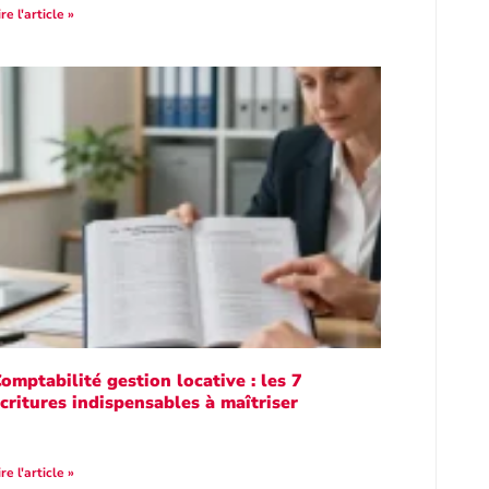
ire l'article »
omptabilité gestion locative : les 7
critures indispensables à maîtriser
ire l'article »