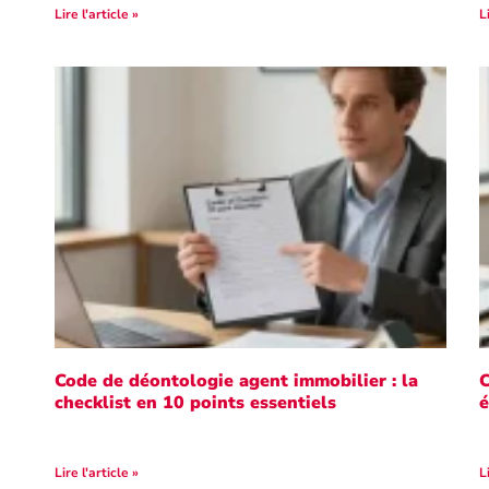
Lire l'article »
L
Code de déontologie agent immobilier : la
C
checklist en 10 points essentiels
é
Lire l'article »
L