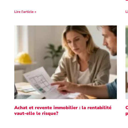
Lire l'article »
L
Achat et revente immobilier : la rentabilité
C
vaut-elle le risque?
p