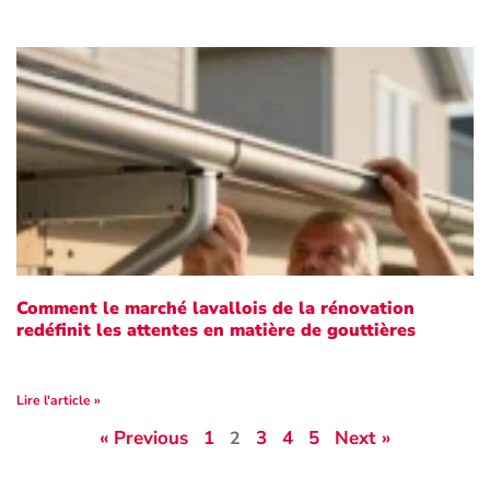
Comment le marché lavallois de la rénovation
redéfinit les attentes en matière de gouttières
Lire l'article »
« Previous
1
3
4
5
Next »
2