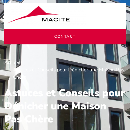
CONTACT
Accueil
Astuces et Conseils pour Dénicher une Maison Pas
Chère
Astuces et Conseils pour
Dénicher une Maison
Pas Chère