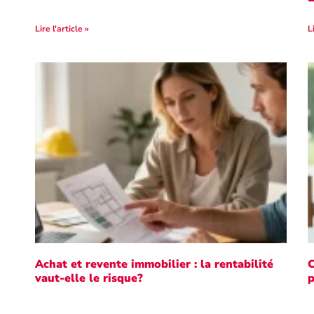
Lire l'article »
L
Achat et revente immobilier : la rentabilité
C
vaut-elle le risque?
p