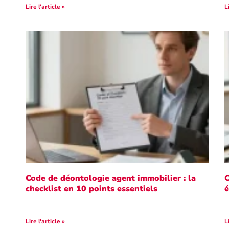
Lire l'article »
L
Code de déontologie agent immobilier : la
C
checklist en 10 points essentiels
é
Lire l'article »
L