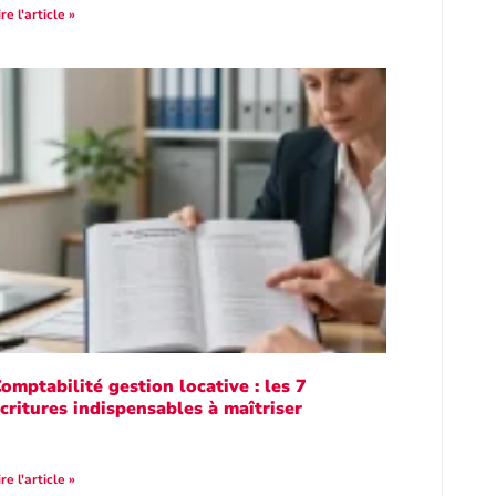
ire l'article »
omptabilité gestion locative : les 7
critures indispensables à maîtriser
ire l'article »