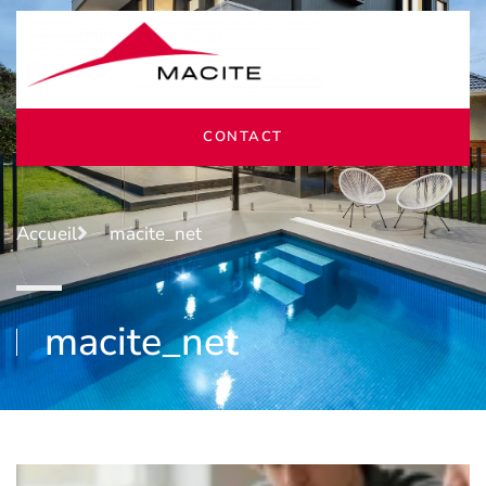
CONTACT
Accueil
macite_net
macite_net