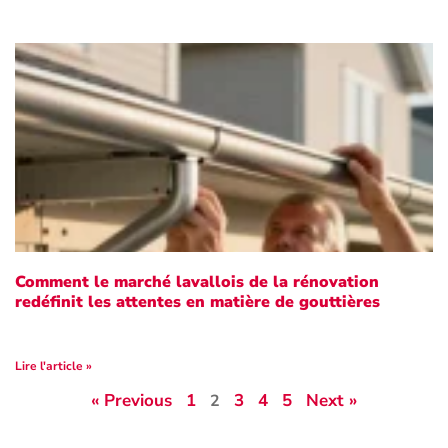
Comment le marché lavallois de la rénovation
redéfinit les attentes en matière de gouttières
Lire l'article »
« Previous
1
3
4
5
Next »
2