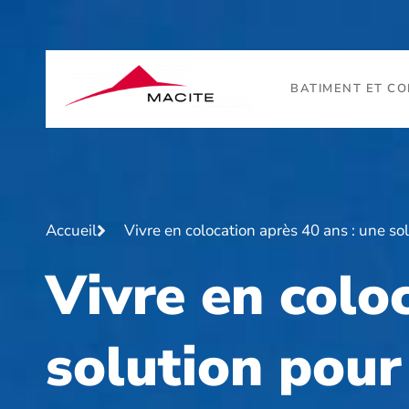
BATIMENT ET C
Accueil
Vivre en colocation après 40 ans : une so
Vivre en colo
solution pour