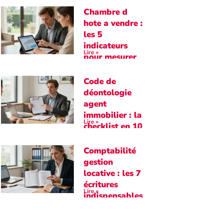
Chambre d
hote a vendre :
les 5
indicateurs
Lire »
pour mesurer
la rentabilité
Code de
déontologie
agent
immobilier : la
Lire »
checklist en 10
points
essentiels
Comptabilité
gestion
locative : les 7
écritures
Lire »
indispensables
à maîtriser