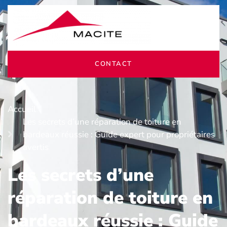
CONTACT
Accueil
Les secrets d’une réparation de toiture en
bardeaux réussie : Guide expert pour propriétaires
avertis
Les secrets d’une
réparation de toiture en
bardeaux réussie : Guide