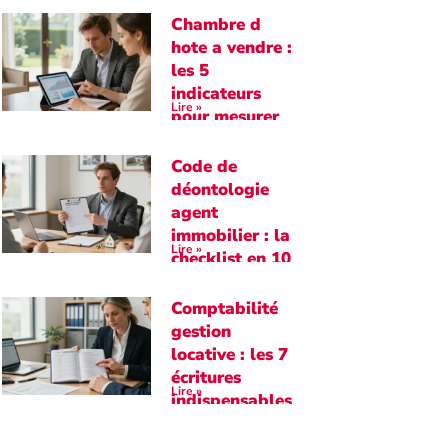
Chambre d
hote a vendre :
les 5
indicateurs
Lire »
pour mesurer
la rentabilité
Code de
déontologie
agent
immobilier : la
Lire »
checklist en 10
points
essentiels
Comptabilité
gestion
locative : les 7
écritures
Lire »
indispensables
à maîtriser