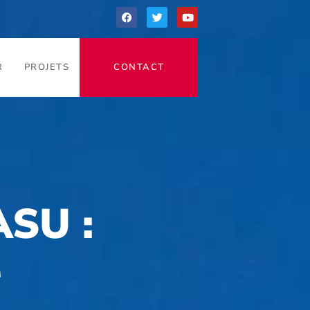
R
PROJETS
CONTACT
ASU :
r