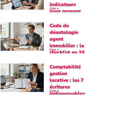
indicateurs
Lire »
pour mesurer
la rentabilité
Code de
déontologie
agent
immobilier : la
Lire »
checklist en 10
points
essentiels
Comptabilité
gestion
locative : les 7
écritures
Lire »
indispensables
à maîtriser