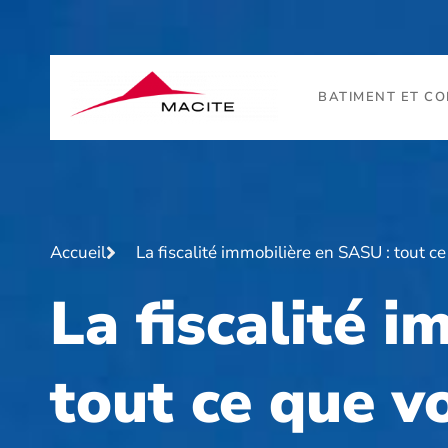
BATIMENT ET C
Accueil
La fiscalité immobilière en SASU : tout c
La fiscalité 
tout ce que v